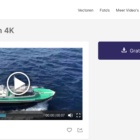
Vectoren
Foto‘s
Meer Video's
n 4K
Grat
00:00
|
00:07