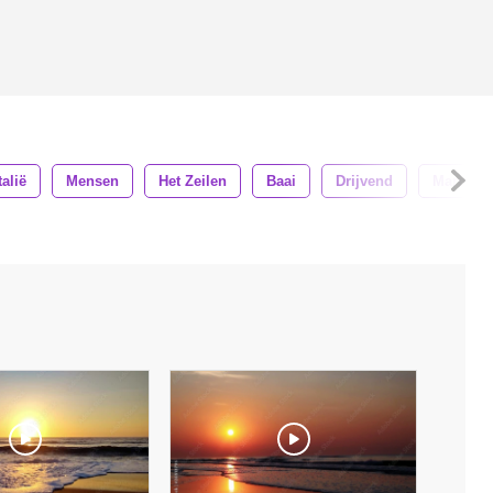
talië
Mensen
Het Zeilen
Baai
Drijvend
Marinier