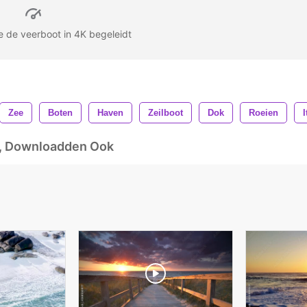
ie de veerboot in 4K begeleidt
Zee
Boten
Haven
Zeilboot
Dok
Roeien
I
d, Downloadden Ook