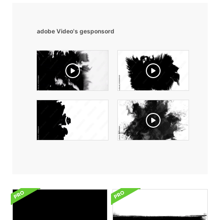
adobe Video's gesponsord