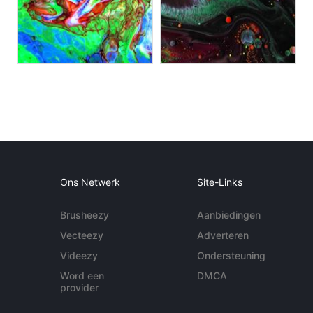
Ons Netwerk
Site-Links
Brusheezy
Aanbiedingen
Vecteezy
Adverteren
Videezy
Ondersteuning
Word een
DMCA
provider