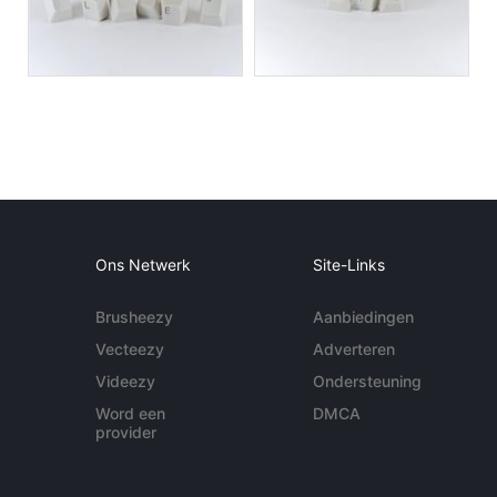
Ons Netwerk
Site-Links
Brusheezy
Aanbiedingen
Vecteezy
Adverteren
Videezy
Ondersteuning
Word een
DMCA
provider