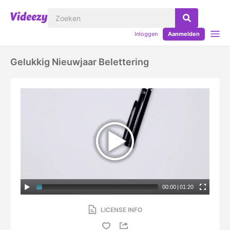
Inloggen
Aanmelden
Gelukkig Nieuwjaar Belettering
00:00
|
01:20
LICENSE INFO