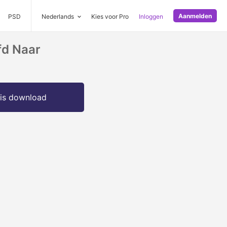
Aanmelden
PSD
Nederlands
Kies voor Pro
Inloggen
fd Naar
is download