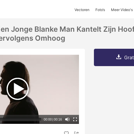
Vectoren
Foto‘s
Meer Video's
Een Jonge Blanke Man Kantelt Zijn Hoo
ervolgens Omhoog
Grat
00:00
|
00:16