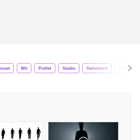
houet
Wit
Profiel
Studio
Geïsoleerd
Koel