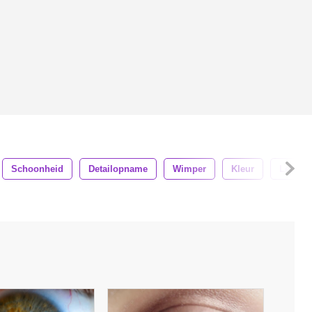
Schoonheid
Detailopname
Wimper
Kleur
Leerlin