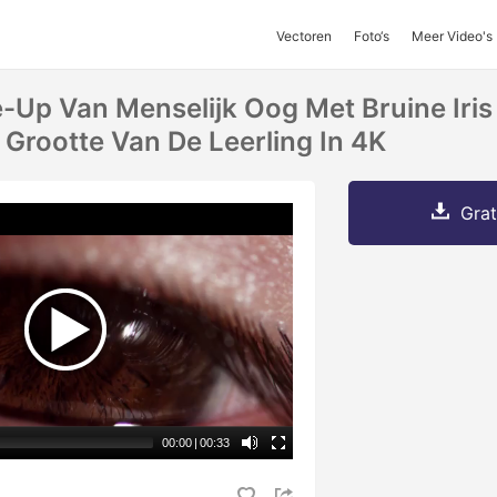
Vectoren
Foto‘s
Meer Video's
-Up Van Menselijk Oog Met Bruine Iris
Grootte Van De Leerling In 4K
Grat
00:00
|
00:33