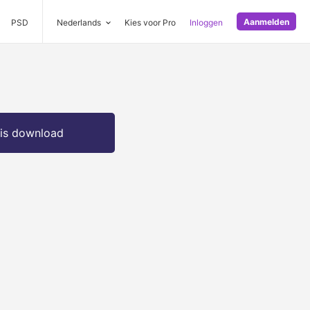
Aanmelden
PSD
Nederlands
Kies voor Pro
Inloggen
is download