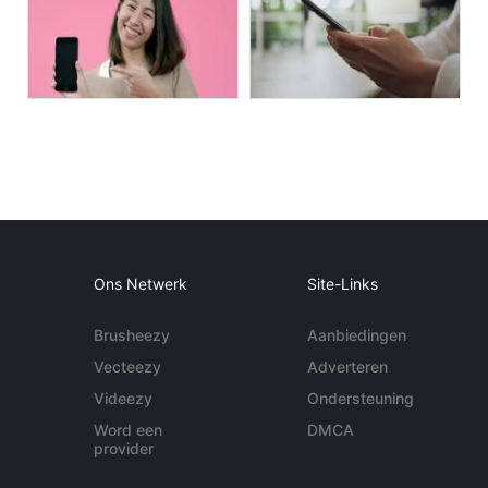
Ons Netwerk
Site-Links
Brusheezy
Aanbiedingen
Vecteezy
Adverteren
Videezy
Ondersteuning
Word een
DMCA
provider