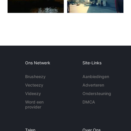
Ons Netwerk
Site-Links
Brusheezy
Aanbiedingen
Vecteezy
Adverteren
Videezy
Ondersteuning
Word een
DMCA
provider
Talen
Over Ons