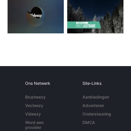
Ons Netwerk
Site-Links
Brusheezy
Aanbiedingen
Vecteezy
Adverteren
Videezy
Ondersteuning
Word een
DMCA
provider