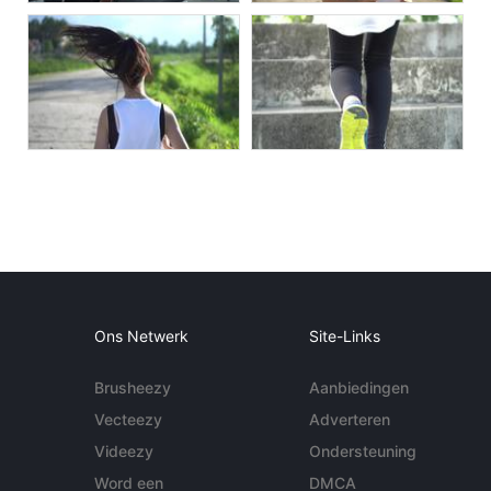
Ons Netwerk
Site-Links
Brusheezy
Aanbiedingen
Vecteezy
Adverteren
Videezy
Ondersteuning
Word een
DMCA