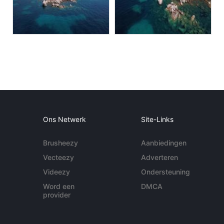
Ons Netwerk
Site-Links
Brusheezy
Aanbiedingen
Vecteezy
Adverteren
Videezy
Ondersteuning
Word een
DMCA
provider