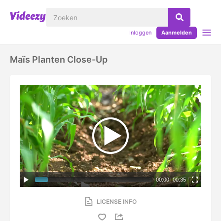
Inloggen
Aanmelden
Maïs Planten Close-Up
00:00
|
00:35
LICENSE INFO