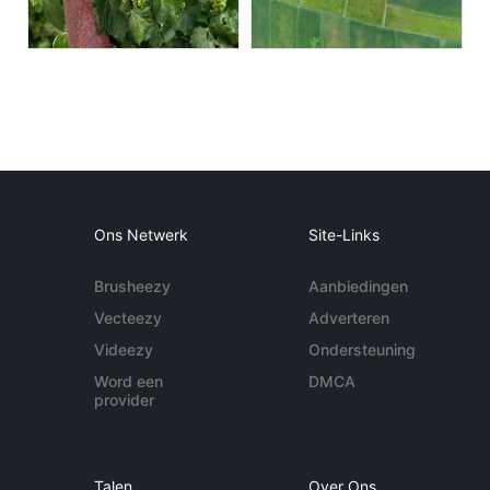
Ons Netwerk
Site-Links
Brusheezy
Aanbiedingen
Vecteezy
Adverteren
Videezy
Ondersteuning
Word een
DMCA
provider
Talen
Over Ons