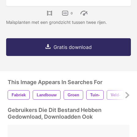
0
Maïsplanten met een grondzicht tussen twee rijen.
Gratis download
This Image Appears In Searches For
Fabriek
Landbouw
Groen
Tuin-
Veld-
Gr
Gebruikers Die Dit Bestand Hebben
Gedownload, Downloadden Ook