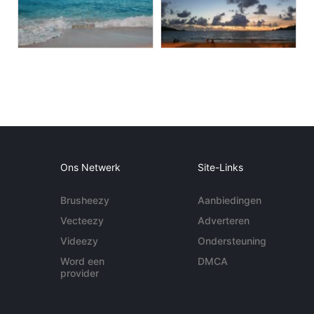
Ons Netwerk
Site-Links
Brusheezy
Aanbiedingen
Vecteezy
Adverteren
Videezy
Ondersteuning
Word een
DMCA
provider