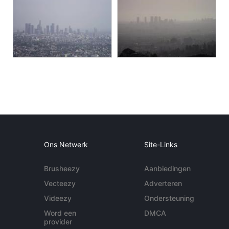
Ons Netwerk
Site-Links
Brusheezy
Aanbiedingen
Vecteezy
Adverteren
Videezy
Ondersteuning
Word een
DMCA
provider