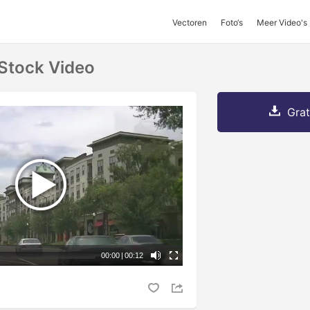
Vectoren
Foto‘s
Meer Video's
 Stock Video
Grat
00:00
|
00:12