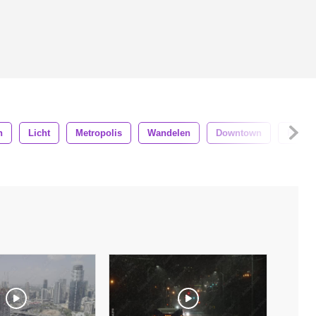
n
Licht
Metropolis
Wandelen
Downtown
Perso