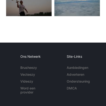
Ons Netwerk
Site-Links
Brusheezy
Aanbiedingen
Vecteezy
Adverteren
Videezy
Ondersteuning
Word een
DMCA
provider