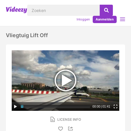
Inloggen
Aanmelden
Vliegtuig Lift Off
00:00
|
01:41
LICENSE INFO