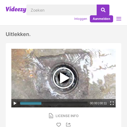
Inloggen
Aanmelden
Uitlekken.
00:00
|
00:11
LICENSE INFO