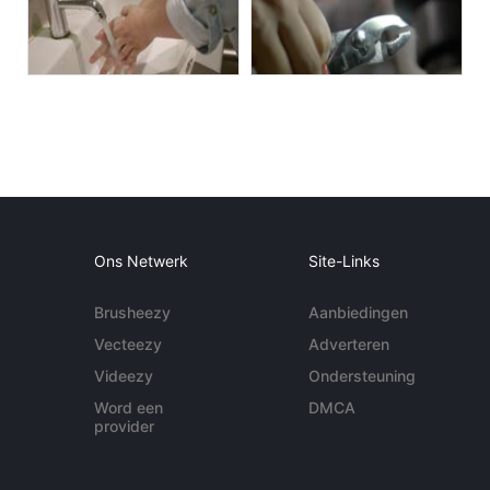
Ons Netwerk
Site-Links
Brusheezy
Aanbiedingen
Vecteezy
Adverteren
Videezy
Ondersteuning
Word een
DMCA
provider