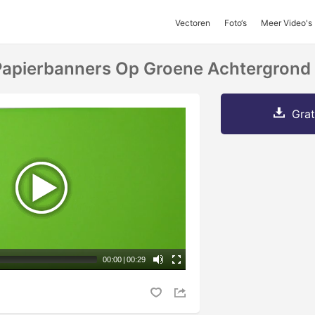
Vectoren
Foto‘s
Meer Video's
Papierbanners Op Groene Achtergrond
Grat
00:00
|
00:29