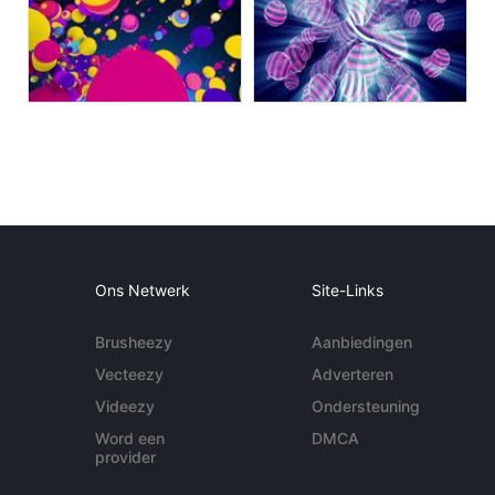
Ons Netwerk
Site-Links
Brusheezy
Aanbiedingen
Vecteezy
Adverteren
Videezy
Ondersteuning
Word een
DMCA
provider