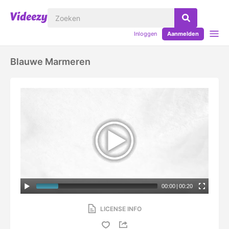
Inloggen
Aanmelden
Blauwe Marmeren
00:00
|
00:20
LICENSE INFO