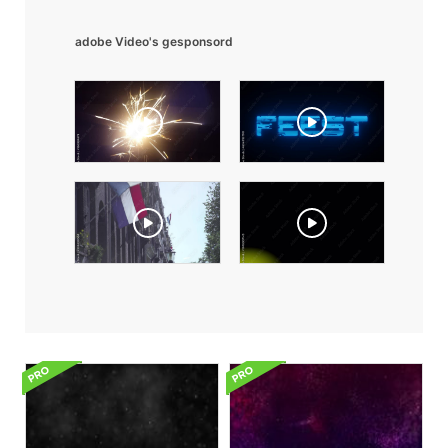
adobe Video's gesponsord