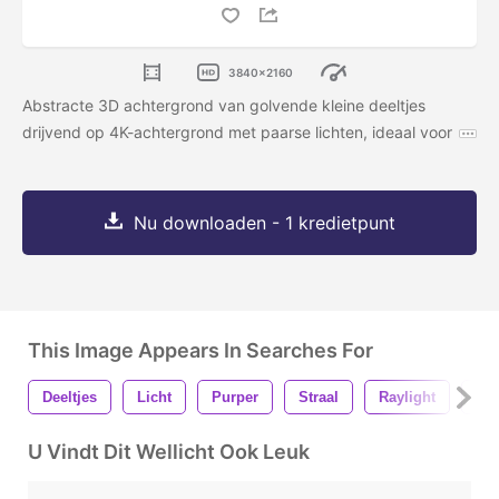
3840x2160
Abstracte 3D achtergrond van golvende kleine deeltjes
drijvend op 4K-achtergrond met paarse lichten, ideaal voor
Nu downloaden - 1 kredietpunt
This Image Appears In Searches For
Deeltjes
Licht
Purper
Straal
Raylight
Dri
U Vindt Dit Wellicht Ook Leuk