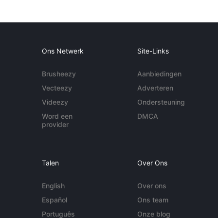
Ons Netwerk
Site-Links
Brusheezy
Aanbiedingen
Vecteezy
Adverteren
Videezy
Ondersteuning
Word een
DMCA
provider
Talen
Over Ons
English
Over ons
Español
Ons team
Português
Onze blog