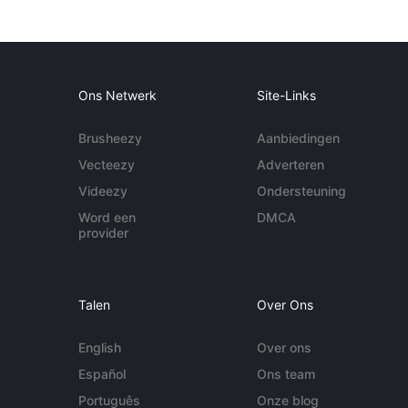
Ons Netwerk
Site-Links
Brusheezy
Aanbiedingen
Vecteezy
Adverteren
Videezy
Ondersteuning
Word een
DMCA
provider
Talen
Over Ons
English
Over ons
Español
Ons team
Português
Onze blog