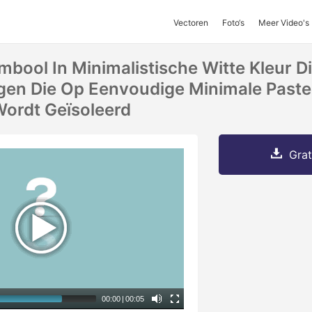
Vectoren
Foto‘s
Meer Video's
bool In Minimalistische Witte Kleur D
en Die Op Eenvoudige Minimale Paste
ordt Geïsoleerd
Grat
00:00
|
00:05