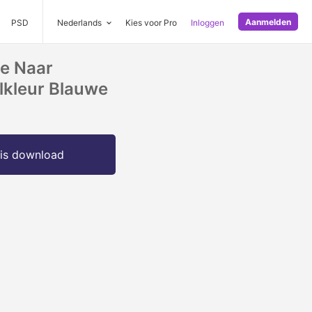
Aanmelden
PSD
Nederlands
Kies voor Pro
Inloggen
ie Naar
lkleur Blauwe
is download