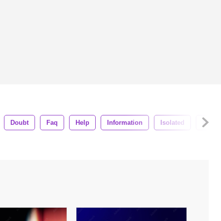
Doubt
Faq
Help
Information
Isolated
Minim