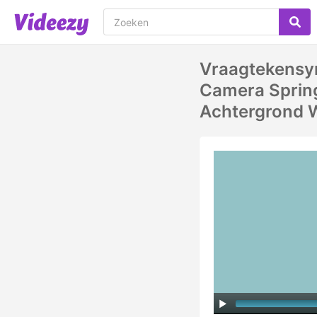
Vraagtekensym
Camera Spring
Achtergrond W