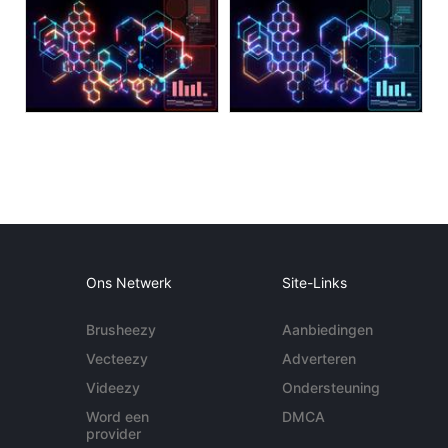
Ons Netwerk
Site-Links
Brusheezy
Aanbiedingen
Vecteezy
Adverteren
Videezy
Ondersteuning
Word een
DMCA
provider