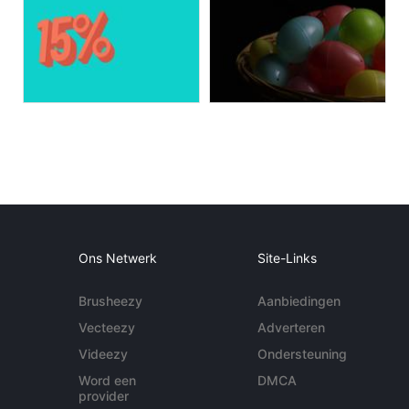
Ons Netwerk
Site-Links
Brusheezy
Aanbiedingen
Vecteezy
Adverteren
Videezy
Ondersteuning
Word een
DMCA
provider