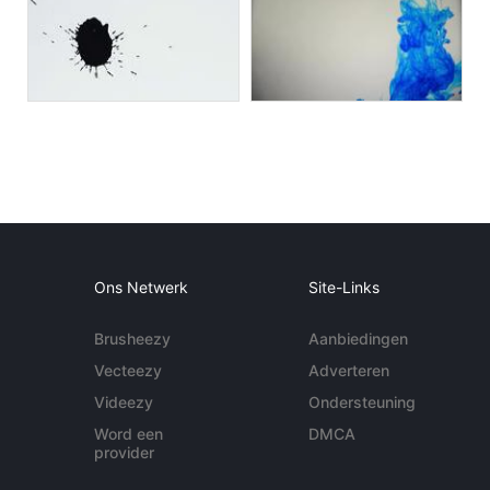
Ons Netwerk
Site-Links
Brusheezy
Aanbiedingen
Vecteezy
Adverteren
Videezy
Ondersteuning
Word een
DMCA
provider