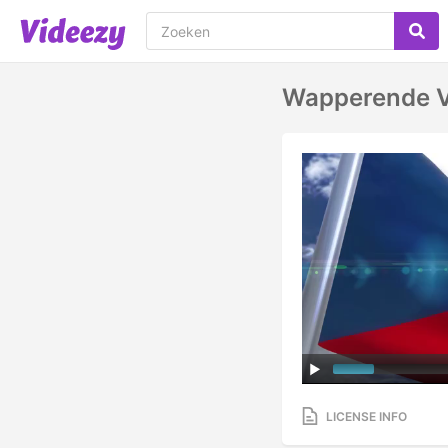
Wapperende V
LICENSE INFO