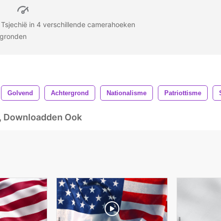
 Tsjechië in 4 verschillende camerahoeken
ergronden
Golvend
Achtergrond
Nationalisme
Patriottisme
d, Downloadden Ook