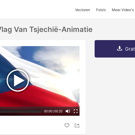
Vectoren
Foto‘s
Meer Video's
lag Van Tsjechië-Animatie
Grat
00:00
|
00:20