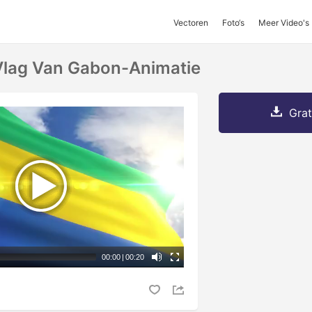
Vectoren
Foto‘s
Meer Video's
lag Van Gabon-Animatie
Grat
00:00
|
00:20