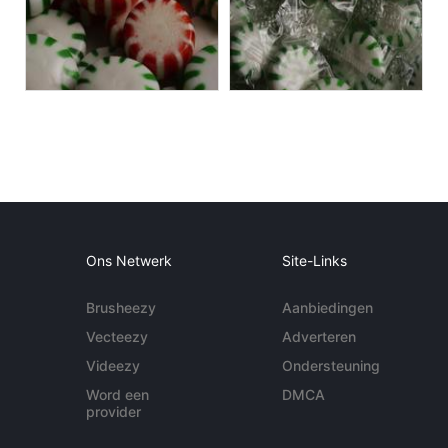
Ons Netwerk
Site-Links
Brusheezy
Aanbiedingen
Vecteezy
Adverteren
Videezy
Ondersteuning
Word een
DMCA
provider