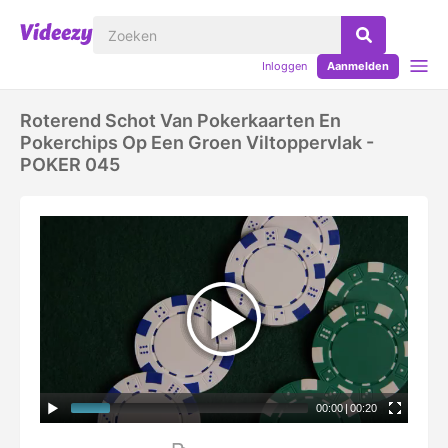
Inloggen
Aanmelden
Roterend Schot Van Pokerkaarten En
Pokerchips Op Een Groen Viltoppervlak -
POKER 045
00:00
|
00:20