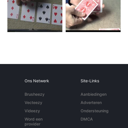
Ons Netwerk
Site-Links
Brusheezy
Aanbiedingen
Vecteezy
Adverteren
Videezy
Ondersteuning
Word een
DMCA
provider