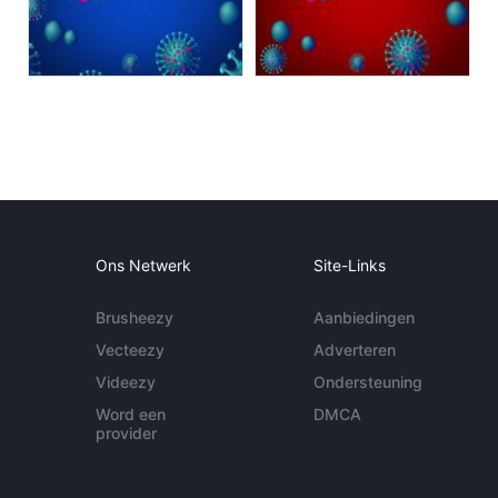
Ons Netwerk
Site-Links
Brusheezy
Aanbiedingen
Vecteezy
Adverteren
Videezy
Ondersteuning
Word een
DMCA
provider