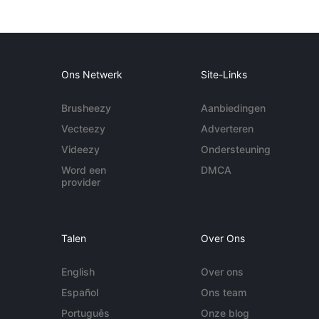
Ons Netwerk
Site-Links
Brusheezy
Aanbiedingen
Vecteezy
Adverteren
Videezy
Ondersteuning
Word een
DMCA
provider
Talen
Over Ons
English
Over ons
Español
Ons team
Português
Onze blog