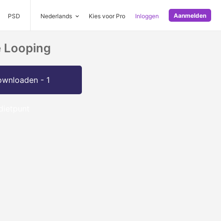
Aanmelden
PSD
Nederlands
Kies voor Pro
Inloggen
 Looping
wnloaden - 1
dietpunt