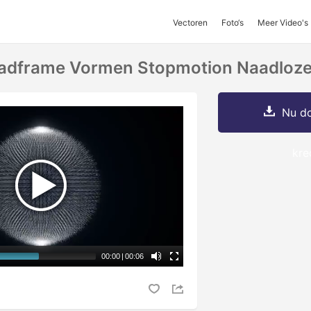
Vectoren
Foto‘s
Meer Video's
aadframe Vormen Stopmotion Naadloze
Nu do
kre
00:00
|
00:06