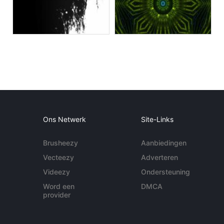
Ons Netwerk
Site-Links
Brusheezy
Aanbiedingen
Vecteezy
Adverteren
Videezy
Ondersteuning
Word een
DMCA
provider