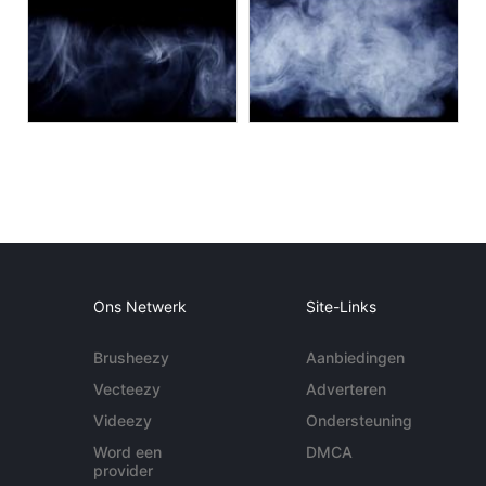
Ons Netwerk
Site-Links
Brusheezy
Aanbiedingen
Vecteezy
Adverteren
Videezy
Ondersteuning
Word een
DMCA
provider