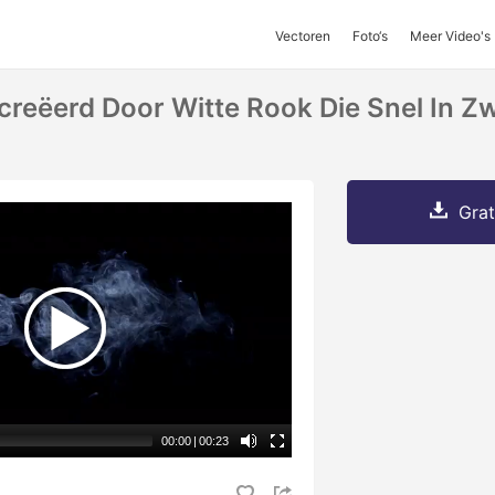
Vectoren
Foto‘s
Meer Video's
creëerd Door Witte Rook Die Snel In Z
Grat
00:00
|
00:23