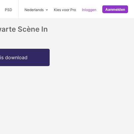
Aanmelden
PSD
Nederlands
Kies voor Pro
Inloggen
warte Scène In
is download