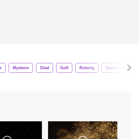
k
Mysterie
Glad
Golf
Rokerig
Spookachtig