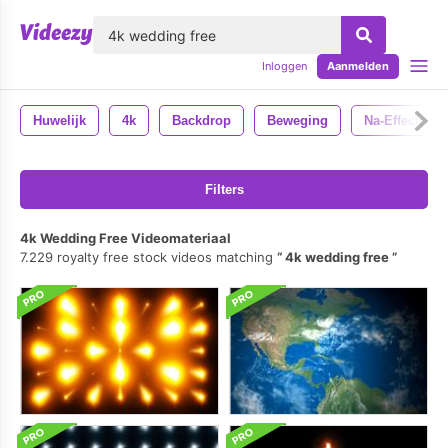
lose
Inloggen
Aanmelden
Huwelijk
4k
Backdrop
Beweging
Na-Effecten
Filters
4k Wedding Free Videomateriaal
7.229 royalty free stock videos matching
4k wedding free