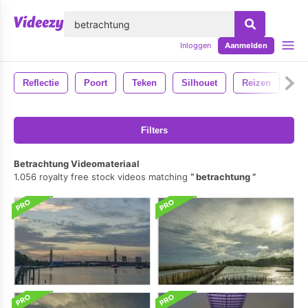
lose
Inloggen
Aanmelden
Reflectie
Poort
Teken
Silhouet
Reizen
Va
Filters
Betrachtung Videomateriaal
1.056 royalty free stock videos matching
betrachtung