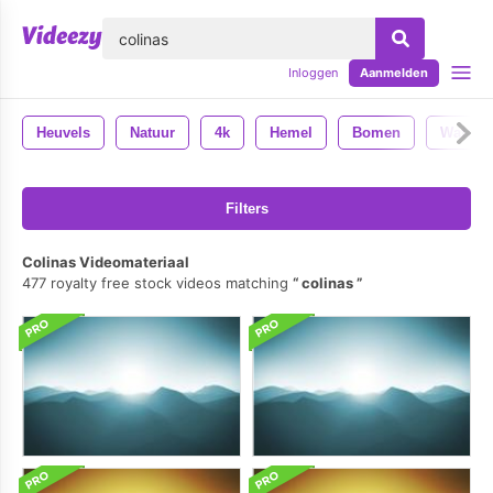
lose
Inloggen
Aanmelden
Heuvels
Natuur
4k
Hemel
Bomen
Water
Filters
Colinas Videomateriaal
477 royalty free stock videos matching
colinas