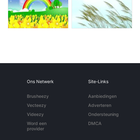
Ons Netwerk
Site-Links
Brusheezy
Aanbiedingen
Vecteezy
Adverteren
Videezy
Ondersteuning
Word een
DMCA
provider