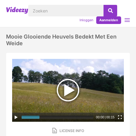
Inloggen
Aanmelden
Mooie Glooiende Heuvels Bedekt Met Een
Weide
00:00
|
00:15
LICENSE INFO