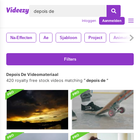
lose
Inloggen
Aanmelden
Na-Effecten
Ae
Sjabloon
Project
Animatie
Filters
Depois De Videomateriaal
420 royalty free stock videos matching
depois de