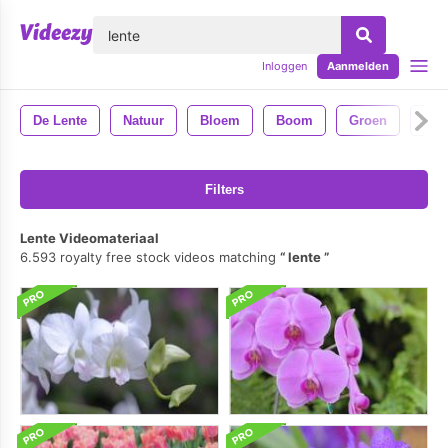
lose
Inloggen
Aanmelden
De Lente
Natuur
Bloem
Boom
Groen
Blo
Filters
Lente Videomateriaal
6.593 royalty free stock videos matching
lente