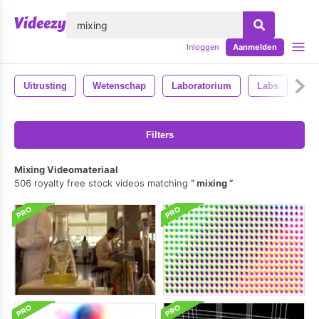
lose
Inloggen
Aanmelden
Uitrusting
Wetenschap
Laboratorium
Labs
Tes
Filters
Mixing Videomateriaal
506 royalty free stock videos matching
mixing