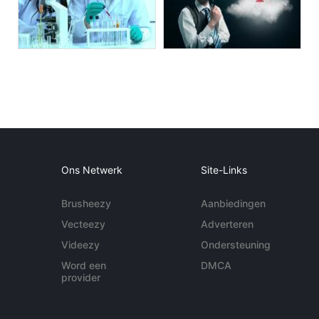
Ons Netwerk
Site-Links
Brusheezy
Aanbiedingen
Vecteezy
Adverteren
Videezy
Ondersteuning
Word een
DMCA
provider