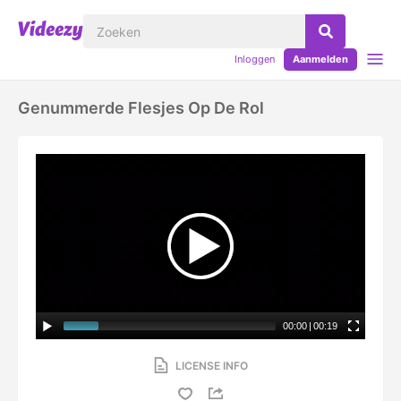
Inloggen
Aanmelden
Genummerde Flesjes Op De Rol
00:00
|
00:19
LICENSE INFO