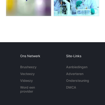
Ons Netwerk
Site-Links
Brusheezy
Aanbiedingen
Vecteezy
Adverteren
Videezy
Ondersteuning
Word een
DMCA
provider