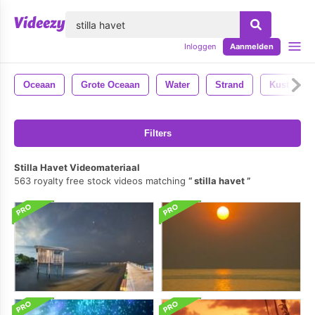
lose
Inloggen
Aanmelden
Oceaan
Grote Oceaan
Water
Strand
Kust
Filters
Stilla Havet Videomateriaal
563 royalty free stock videos matching
stilla havet