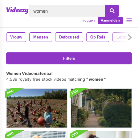
lose
Inloggen
Aanmelden
Vrouw
Mensen
Defocused
Op Reis
Lobby
Filters
Women Videomateriaal
4.539 royalty free stock videos matching
women