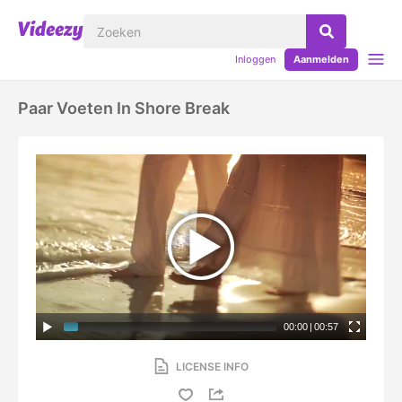
Inloggen
Aanmelden
Paar Voeten In Shore Break
00:00
|
00:57
LICENSE INFO