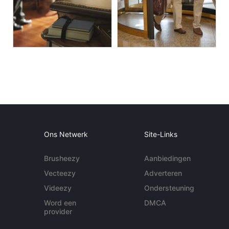
Ons Netwerk
Site-Links
Brusheezy
Aanbiedingen
Vecteezy
Adverteren
Videezy
Ondersteuning
Word een
DMCA
provider