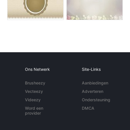
Ons Netwerk
Site-Links
Brusheezy
Aanbiedingen
Vecteezy
Adverteren
Videezy
Ondersteuning
Word een
DMCA
provider