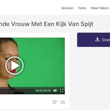
Vectoren
Foto‘s
Meer Video's
de Vrouw Met Een Kijk Van Spijt
Grat
00:00
|
00:20