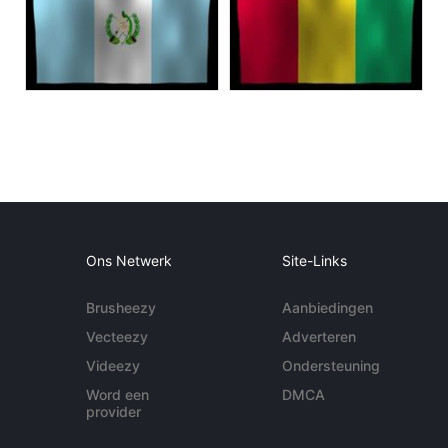
Ons Netwerk
Site-Links
Brusheezy
Aanbiedingen
Vecteezy
Adverteren
Videezy
Ondersteuning
Word een
DMCA
provider