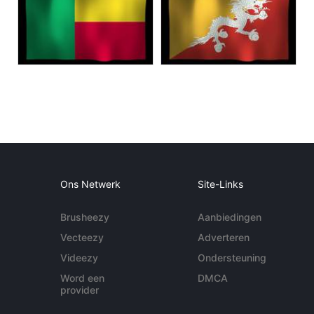
Ons Netwerk
Site-Links
Brusheezy
Aanbiedingen
Vecteezy
Adverteren
Videezy
Ondersteuning
Word een
DMCA
provider